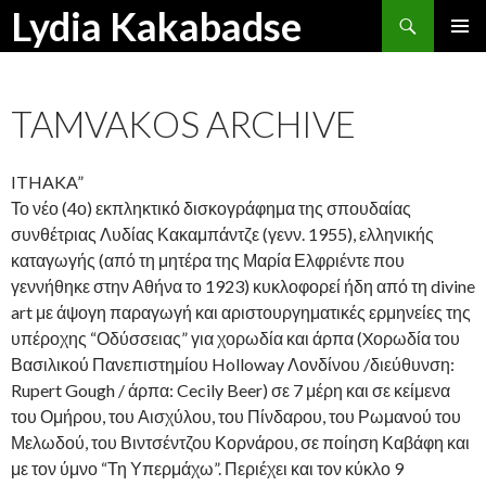
Search
Lydia Kakabadse
SKIP
PRIMAR
TO
MENU
CONTENT
TAMVAKOS ARCHIVE
ITHAKA”
Το νέο (4ο) εκπληκτικό δισκογράφημα της σπουδαίας
συνθέτριας Λυδίας Κακαμπάντζε (γενν. 1955), ελληνικής
καταγωγής (από τη μητέρα της Μαρία Ελφριέντε που
γεννήθηκε στην Αθήνα το 1923) κυκλοφορεί ήδη από τη divine
art με άψογη παραγωγή και αριστουργηματικές ερμηνείες της
υπέροχης “Οδύσσειας” για χορωδία και άρπα (Xορωδία του
Βασιλικού Πανεπιστημίου Holloway Λονδίνου /διεύθυνση:
Rupert Gough / άρπα: Cecily Beer) σε 7 μέρη και σε κείμενα
του Ομήρου, του Αισχύλου, του Πίνδαρου, του Ρωμανού του
Μελωδού, του Βιντσέντζου Κορνάρου, σε ποίηση Καβάφη και
με τον ύμνο “Τη Υπερμάχω”. Περιέχει και τον κύκλο 9