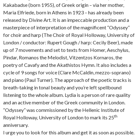
Kakabadse (born 1955), of Greek origin – via her mother,
Maria Elfriede, born in Athens in 1923 – has already been
released by Divine Art. It is an impeccable production and a
masterpiece of interpretation of the magnificent “Odyssey”
for choir and harp (The Choir of Royal Holloway, University of
London / conductor: Rupert Gough / harp: Cecily Beer), made
up of 7 movements and set to texts from Homer, Aeschylus,
Pindar, Romanos the Melodist, Vitzentzos Kornaros, the
poetry of Cavafy and the Akathistos Hymn. It also includes a
cycle of 9 songs for voice (Clare McCaldin, mezzo-soprano)
and piano (Paul Turner). The approach of the poetic tracks is
breath-taking in tonal beauty and you’re left spellbound
listening to the whole album. Lydia is a person of rare quality
and an active member of the Greek community in London.
“Odyssey” was commissioned by the Hellenic Institute of
th
Royal Holloway, University of London to mark its 25
anniversary.
I urge you to look for this album and get it as soon as possible.